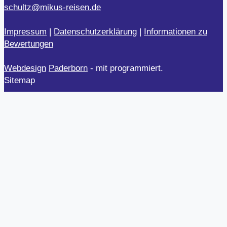
schultz@mikus-reisen.de
Impressum
|
Datenschutzerklärung
|
Informationen zu
Bewertungen
Webdesign
Paderborn
- mit
programmiert.
Sitemap
Unterstützung
Webdesign München
Bruderstraße 5A, 80538 München
089 21536269
Webdesigner
Standort
Mikus Reisen, Inh. Ralf Schultz
Peckelsheim – Lützer Park 5 – 34439 Willebadessen
05644 9815502