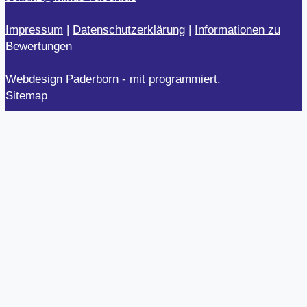
Impressum
|
Datenschutzerklärung
|
Informationen zu
Bewertungen
Webdesign
Paderborn
- mit
programmiert.
Sitemap
Unterstützung
Webdesign München
Bruderstraße 5A, 80538 München
089 21536269
Webdesigner
Standort
Mikus Reisen, Inh. Ralf Schultz
Peckelsheim – Lützer Park 5 – 34439 Willebadessen
05644 9815502