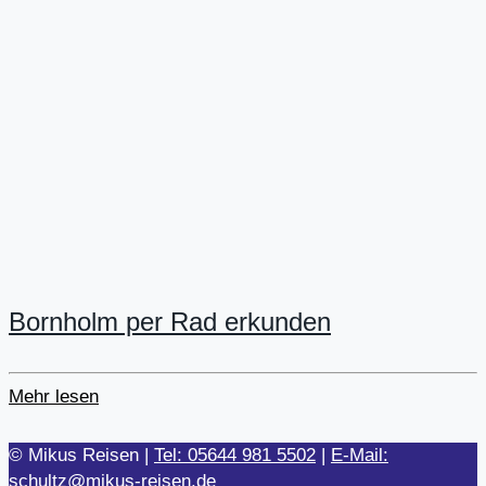
Bornholm per Rad erkunden
Mehr lesen
© Mikus Reisen |
Tel: 05644 981 5502
|
E-Mail:
schultz@mikus-reisen.de